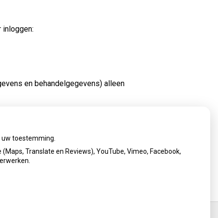
 inloggen:
egevens en behandelgegevens) alleen
e van Infomedics. Digitale assistent Ella staat
t de medewerkers van Infomedics. Zij helpen u
ij uw toestemming.
 (Maps, Translate en Reviews), YouTube, Vimeo, Facebook,
verwerken.