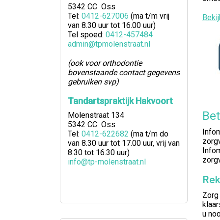
5342 CC Oss
Tel:
0412-627006
(ma t/m vrij
Bekij
van 8.30 uur tot 16.00 uur)
Tel spoed:
0412-457484
admin@tpmolenstraat.nl
(ook voor orthodontie
bovenstaande contact gegevens
gebruiken svp)
Tandartspraktijk Hakvoort
Bet
Molenstraat 134
5342 CC Oss
Infom
Tel:
0412-622682
(ma t/m do
zorgv
van 8.30 uur tot 17.00 uur, vrij van
Infom
8.30 tot 16.30 uur)
zorg
info@tp-molenstraat.nl
Rek
Zorg 
klaar
u noo