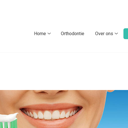
fdmenu
Home
Orthodontie
Over ons
Home
Over
submenu
ons
subm