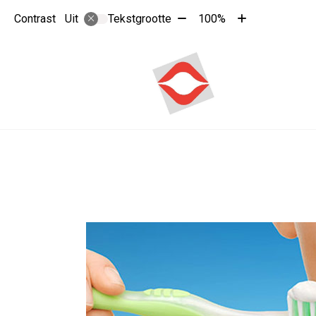
Tekst
Tekst
Contrast
Tekstgrootte
100%
Uit
verkleinen
vergroten
met
met
10%
10%
Hoo