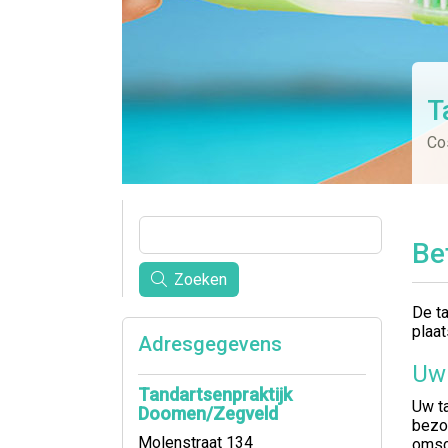
T
Co
Be
Zoeken
De t
plaa
Adresgegevens
Uw
Tandartsenpraktijk
Uw t
Doomen/Zegveld
bezo
Molenstraat 134
omsc