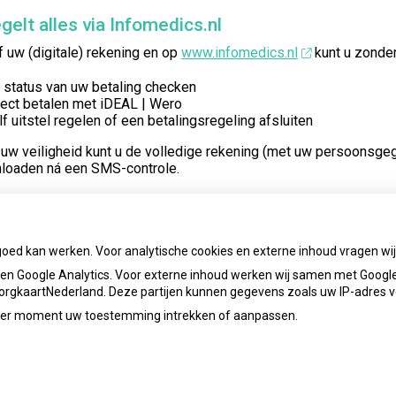
gelt alles via Infomedics.nl
 uw (digitale) rekening en op
www.infomedics.nl
kunt u zonder
 status van uw betaling checken
rect betalen met iDEAL | Wero
lf uitstel regelen of een betalingsregeling afsluiten
 uw veiligheid kunt u de volledige rekening (met uw persoonsg
loaden ná een SMS-controle.
 u vragen over uw rekening? Ook dan kunt u terecht op de websit
d voor u klaar en tijdens kantooruren kunt u bellen of chatten me
.
goed kan werken. Voor analytische cookies en externe inhoud vragen w
n Google Analytics. Voor externe inhoud werken wij samen met Google
 ZorgkaartNederland. Deze partijen kunnen gegevens zoals uw IP-adres 
ieder moment uw toestemming intrekken of aanpassen.