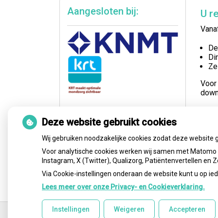
Aangesloten bij:
U re
Vanaf
De
Di
Ze
Voor
down
Heeft
Deze website gebruikt cookies
altij
graag
Wij gebruiken noodzakelijke cookies zodat deze website 
Voor analytische cookies werken wij samen met Matomo e
Instagram, X (Twitter), Qualizorg, Patiëntenvertellen en
Via Cookie-instellingen onderaan de website kunt u op 
Lees meer over onze Privacy- en Cookieverklaring.
Ga
Instellingen
Weigeren
Accepteren
terug