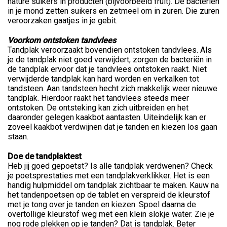
nature suikers in producten (bijvoorbeeld fruit). De bacteriën
in je mond zetten suikers en zetmeel om in zuren. Die zuren
veroorzaken gaatjes in je gebit.
Voorkom ontstoken tandvlees
Tandplak veroorzaakt bovendien ontstoken tandvlees. Als
je de tandplak niet goed verwijdert, zorgen de bacteriën in
de tandplak ervoor dat je tandvlees ontstoken raakt. Niet
verwijderde tandplak kan hard worden en verkalken tot
tandsteen. Aan tandsteen hecht zich makkelijk weer nieuwe
tandplak. Hierdoor raakt het tandvlees steeds meer
ontstoken. De ontsteking kan zich uitbreiden en het
daaronder gelegen kaakbot aantasten. Uiteindelijk kan er
zoveel kaakbot verdwijnen dat je tanden en kiezen los gaan
staan.
Doe de tandplaktest
Heb jij goed gepoetst? Is alle tandplak verdwenen? Check
je poetsprestaties met een tandplakverklikker. Het is een
handig hulpmiddel om tandplak zichtbaar te maken. Kauw na
het tandenpoetsen op de tablet en verspreid de kleurstof
met je tong over je tanden en kiezen. Spoel daarna de
overtollige kleurstof weg met een klein slokje water. Zie je
nog rode plekken op je tanden? Dat is tandplak. Beter