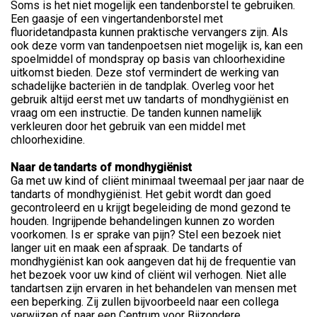
Soms is het niet mogelijk een tandenborstel te gebruiken.
Een gaasje of een vingertandenborstel met
fluoridetandpasta kunnen praktische vervangers zijn. Als
ook deze vorm van tandenpoetsen niet mogelijk is, kan een
spoelmiddel of mondspray op basis van chloorhexidine
uitkomst bieden. Deze stof vermindert de werking van
schadelijke bacteriën in de tandplak. Overleg voor het
gebruik altijd eerst met uw tandarts of mondhygiënist en
vraag om een instructie. De tanden kunnen namelijk
verkleuren door het gebruik van een middel met
chloorhexidine.
Naar de tandarts of mondhygiënist
Ga met uw kind of cliënt minimaal tweemaal per jaar naar de
tandarts of mondhygiënist. Het gebit wordt dan goed
gecontroleerd en u krijgt begeleiding de mond gezond te
houden. Ingrijpende behandelingen kunnen zo worden
voorkomen. Is er sprake van pijn? Stel een bezoek niet
langer uit en maak een afspraak. De tandarts of
mondhygiënist kan ook aangeven dat hij de frequentie van
het bezoek voor uw kind of cliënt wil verhogen. Niet alle
tandartsen zijn ervaren in het behandelen van mensen met
een beperking. Zij zullen bijvoorbeeld naar een collega
verwijzen of naar een Centrum voor Bijzondere