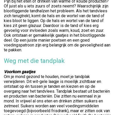
Pijn bij het eten of drinken van warme of koude producten?
Of juist als u iets zuurs of zoets neemt? Waarschijnlijk zijn
blootliggende tandhalzen het probleem. Als het tandvlees
zich terugtrekt, komt de hals en de wortel van de tand of
kies bloot te liggen. Op de hals en wortel van de tand of
kies zit geen glazuur. Daardoor is de tand of kies erg
gevoelig voor invloeden zoals warm, koud, zoet en zuur.
Ook ontstaan er gemakkelijk gaatjes in het blootliggende
deel. Op een juiste manier poetsen en een goed
voedingspatroon zijn erg belangrijk om de gevoeligheid aan
te pakken.
Weg met die tandplak
Voorkom gaatjes
Om je mond gezond te houden, moet je tandplak
verwijderen. Dit wit-gele laagje is moeilijk zichtbaar en
ontstaat op én tussen je tanden en kiezen en op de
overgang naar het tandvlees. Tandplak bestaat uit bacteriën
en producten van bacteriën. Die zitten nu eenmaal in je
mond. In vrijwel al ons eten en drinken zitten suikers en
zetmeel. Suikers worden aan veel voedingsmiddelen
toegevoegd (bijvoorbeeld frisdrank), maar er zitten ook van