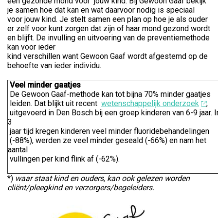
een gezonde mond voor jouw kind. Bij Gewoon Gaaf bekijk
je samen hoe dat kan en wat daarvoor nodig is speciaal
voor jouw kind. Je stelt samen een plan op hoe je als ouder
er zelf voor kunt zorgen dat zijn of haar mond gezond wordt
en blijft. De invulling en uitvoering van de preventiemethode
kan voor ieder
kind verschillen want Gewoon Gaaf wordt afgestemd op de
behoefte van ieder individu.
Veel minder gaatjes
De Gewoon Gaaf-methode kan tot bijna 70% minder gaatjes
leiden. Dat blijkt uit recent
wetenschappelijk onderzoek
,
uitgevoerd in Den Bosch bij een groep kinderen van 6-9 jaar. I
3
jaar tijd kregen kinderen veel minder fluoridebehandelingen
(-88%), werden ze veel minder geseald (-66%) en nam het
aantal
vullingen per kind flink af (-62%).
*)
waar staat kind en ouders, kan ook
gelezen worden
cliënt/pleegkind en
verzorgers/begeleiders.