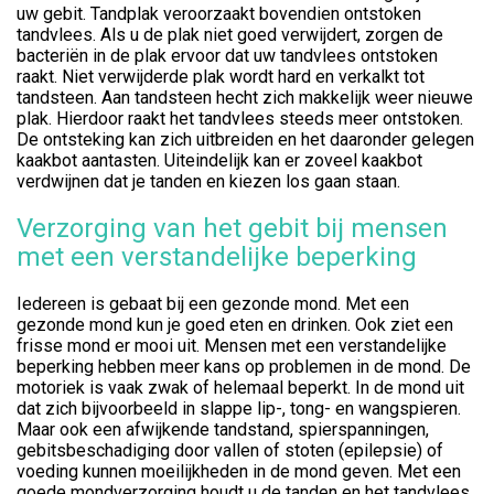
uw gebit. Tandplak veroorzaakt bovendien ontstoken
tandvlees. Als u de plak niet goed verwijdert, zorgen de
bacteriën in de plak ervoor dat uw tandvlees ontstoken
raakt. Niet verwijderde plak wordt hard en verkalkt tot
tandsteen. Aan tandsteen hecht zich makkelijk weer nieuwe
plak. Hierdoor raakt het tandvlees steeds meer ontstoken.
De ontsteking kan zich uitbreiden en het daaronder gelegen
kaakbot aantasten. Uiteindelijk kan er zoveel kaakbot
verdwijnen dat je tanden en kiezen los gaan staan.
Verzorging van het gebit bij mensen
met een verstandelijke beperking
Iedereen is gebaat bij een gezonde mond. Met een
gezonde mond kun je goed eten en drinken. Ook ziet een
frisse mond er mooi uit. Mensen met een verstandelijke
beperking hebben meer kans op problemen in de mond. De
motoriek is vaak zwak of helemaal beperkt. In de mond uit
dat zich bijvoorbeeld in slappe lip-, tong- en wangspieren.
Maar ook een afwijkende tandstand, spierspanningen,
gebitsbeschadiging door vallen of stoten (epilepsie) of
voeding kunnen moeilijkheden in de mond geven. Met een
goede mondverzorging houdt u de tanden en het tandvlees