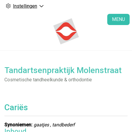
Instellingen
H
MENU
Tandartsenpraktijk Molenstraat
Cosmetische tandheelkunde & orthodontie
Cariës
Synoniemen:
gaatjes
,
tandbederf
Inhoud