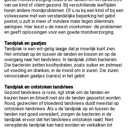
van uw kind of cliënt gezond. Bij verschillende leeftijden
horen andere mondproblemen. Of u nu bij een kind of bij een
volwassene met een verstandelijke beperking het gebit
poetst, u zult in meer of mindere mate tegen dilemma’s
aanlopen. Hier leest u de meest voorkomen- de problemen
en geeft oplossingen voor een goede mondverzorging.
Tandplak en gaatjes
Tandplak is een wit-gelig laagje dat je moeilijk kunt zien.
Het ontstaat op én tussen de tanden en kiezen en op de
overgang naar het tandvlees. In tandplak zitten bacteriën.
Die bacteriën zetten koolhydraten, zoals suiker en zetmeel
uit voeding en dranken, in de mond om in zuren. Die zuren
veroorzaken gaatjes (cariës) in het gebit.
Tandplak en ontstoken tandvlees
Gezond tandvlees is roze, ligt strak om de tanden en
kiezen heen en bloedt niet als de tanden gepoetst worden.
Rood, gezwollen of bloedend tandvlees duidt meestal op
ontstoken tandvlees. Als u de tandplak op en tussen de
tanden niet goed verwijdert, zorgen de bacteriën in de
tandplak ervoor dat het tandvlees ontstoken raakt. Niet
verwijderde tandplak kan hard worden en verkalken tot