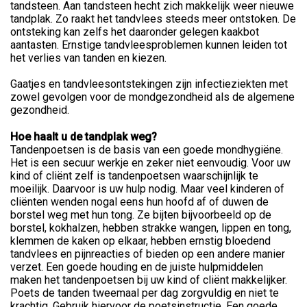
tandsteen. Aan tandsteen hecht zich makkelijk weer nieuwe
tandplak. Zo raakt het tandvlees steeds meer ontstoken. De
ontsteking kan zelfs het daaronder gelegen kaakbot
aantasten. Ernstige tandvleesproblemen kunnen leiden tot
het verlies van tanden en kiezen.
Gaatjes en tandvleesontstekingen zijn infectieziekten met
zowel gevolgen voor de mondgezondheid als de algemene
gezondheid.
Hoe haalt u de tandplak weg?
Tandenpoetsen is de basis van een goede mondhygiëne.
Het is een secuur werkje en zeker niet eenvoudig. Voor uw
kind of cliënt zelf is tandenpoetsen waarschijnlijk te
moeilijk. Daarvoor is uw hulp nodig. Maar veel kinderen of
cliënten wenden nogal eens hun hoofd af of duwen de
borstel weg met hun tong. Ze bijten bijvoorbeeld op de
borstel, kokhalzen, hebben strakke wangen, lippen en tong,
klemmen de kaken op elkaar, hebben ernstig bloedend
tandvlees en pijnreacties of bieden op een andere manier
verzet. Een goede houding en de juiste hulpmiddelen
maken het tandenpoetsen bij uw kind of cliënt makkelijker.
Poets de tanden tweemaal per dag zorgvuldig en niet te
krachtig. Gebruik hiervoor de poetsinstructie. Een goede