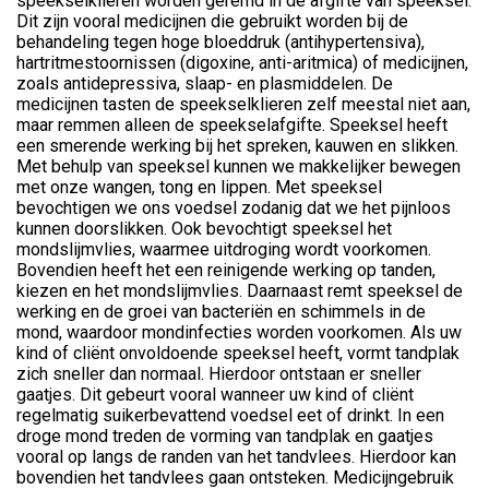
speekselklieren worden geremd in de afgifte van speeksel.
Dit zijn vooral medicijnen die gebruikt worden bij de
behandeling tegen hoge bloeddruk (antihypertensiva),
hartritmestoornissen (digoxine, anti-aritmica) of medicijnen,
zoals antidepressiva, slaap- en plasmiddelen. De
medicijnen tasten de speekselklieren zelf meestal niet aan,
maar remmen alleen de speekselafgifte. Speeksel heeft
een smerende werking bij het spreken, kauwen en slikken.
Met behulp van speeksel kunnen we makkelijker bewegen
met onze wangen, tong en lippen. Met speeksel
bevochtigen we ons voedsel zodanig dat we het pijnloos
kunnen doorslikken. Ook bevochtigt speeksel het
mondslijmvlies, waarmee uitdroging wordt voorkomen.
Bovendien heeft het een reinigende werking op tanden,
kiezen en het mondslijmvlies. Daarnaast remt speeksel de
werking en de groei van bacteriën en schimmels in de
mond, waardoor mondinfecties worden voorkomen. Als uw
kind of cliënt onvoldoende speeksel heeft, vormt tandplak
zich sneller dan normaal. Hierdoor ontstaan er sneller
gaatjes. Dit gebeurt vooral wanneer uw kind of cliënt
regelmatig suikerbevattend voedsel eet of drinkt. In een
droge mond treden de vorming van tandplak en gaatjes
vooral op langs de randen van het tandvlees. Hierdoor kan
bovendien het tandvlees gaan ontsteken. Medicijngebruik