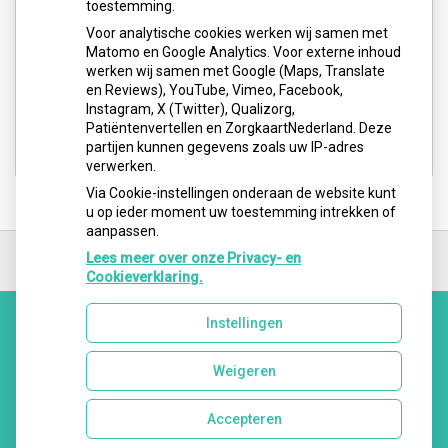
toestemming.
Voor analytische cookies werken wij samen met
Matomo en Google Analytics. Voor externe inhoud
werken wij samen met Google (Maps, Translate
en Reviews), YouTube, Vimeo, Facebook,
Instagram, X (Twitter), Qualizorg,
Patiëntenvertellen en ZorgkaartNederland. Deze
partijen kunnen gegevens zoals uw IP-adres
verwerken.
Via Cookie-instellingen onderaan de website kunt
u op ieder moment uw toestemming intrekken of
aanpassen.
Ga
terug
Lees meer over onze Privacy- en
naar
Cookieverklaring.
de
bovenkant
Instellingen
van
Uw Zorg Online
|
Beheer
de
website
Weigeren
Accepteren
Privacy verklaring
|
Cookie-instellingen
|
Voorwaarden