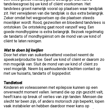
tandvleesgroei bij uw kind of cliënt voorkomen. Het
tandvlees groeit namelijk vooral op plaatsen waar tandplak
zit. Het verwijderen van die tandplak is dus extra belangrijk.
Zeker omdat het wegpoetsen op die plaatsen steeds
moeilijker wordt. Rood, gezwollen en bloedend tandvlees is
ontstoken. De ontsteking gaat nooit vanzelf weg. Een
goede mondhygiëne is extra belangrijk. Bezoek regelmatig
de tandarts of mondhygiënist om de mond van uw kind of
cliënt te laten reinigen.
Wat te doen bij kwijlen
Door het eten van suikerbevattend voedsel neemt de
speekselproductie toe. Geef uw kind of cliënt er daarom zo
min mogelijk van. Sluit de mond van uw kind of cliënt zo
veel mogelijk. Neem bij aanhoudende klachten contact op
met uw huisarts, tandarts of logopedist.
Tandletsel
Kinderen en volwassenen met epilepsie kunnen op een
onverwacht moment vallen. Iemand die op zijn gezicht valt,
heeft kans op breuk of verlies van zijn tanden. Mensen die
slecht ter been zijn, of anders motorisch zijn beperkt, lopen
vaak instabieler en hebben daardoor meer kans op