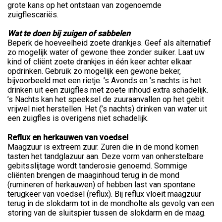
grote kans op het ontstaan van zogenoemde
zuigflescariës.
Wat te doen bij zuigen of sabbelen
Beperk de hoeveelheid zoete drankjes. Geef als alternatief
zo mogelijk water of gewone thee zonder suiker. Laat uw
kind of cliënt zoete drankjes in één keer achter elkaar
opdrinken. Gebruik zo mogelijk een gewone beker,
bijvoorbeeld met een rietje. ’s Avonds en ’s nachts is het
drinken uit een zuigfles met zoete inhoud extra schadelijk.
’s Nachts kan het speeksel de zuuraanvallen op het gebit
vrijwel niet herstellen. Het (’s nachts) drinken van water uit
een zuigfles is overigens niet schadelijk.
Reflux en herkauwen van voedsel
Maagzuur is extreem zuur. Zuren die in de mond komen
tasten het tandglazuur aan. Deze vorm van onherstelbare
gebitsslijtage wordt tanderosie genoemd. Sommige
cliënten brengen de maaginhoud terug in de mond
(rumineren of herkauwen) of hebben last van spontane
terugkeer van voedsel (reflux). Bij reflux vloeit maagzuur
terug in de slokdarm tot in de mondholte als gevolg van een
storing van de sluitspier tussen de slokdarm en de maag.