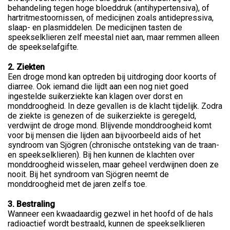
behandeling tegen hoge bloeddruk (antihypertensiva), of
hartritmestoornissen, of medicijnen zoals antidepressiva,
slaap- en plasmiddelen. De medicijnen tasten de
speekselklieren zelf meestal niet aan, maar remmen alleen
de speekselafgifte.
2. Ziekten
Een droge mond kan optreden bij uitdroging door koorts of
diarree. Ook iemand die lijdt aan een nog niet goed
ingestelde suikerziekte kan klagen over dorst en
monddroogheid. In deze gevallen is de klacht tijdelijk. Zodra
de ziekte is genezen of de suikerziekte is geregeld,
verdwijnt de droge mond. Blijvende monddroogheid komt
voor bij mensen die lijden aan bijvoorbeeld aids of het
syndroom van Sjögren (chronische ontsteking van de traan-
en speekselklieren). Bij hen kunnen de klachten over
monddroogheid wisselen, maar geheel verdwijnen doen ze
nooit. Bij het syndroom van Sjögren neemt de
monddroogheid met de jaren zelfs toe.
3. Bestraling
Wanneer een kwaadaardig gezwel in het hoofd of de hals
radioactief wordt bestraald, kunnen de speekselklieren