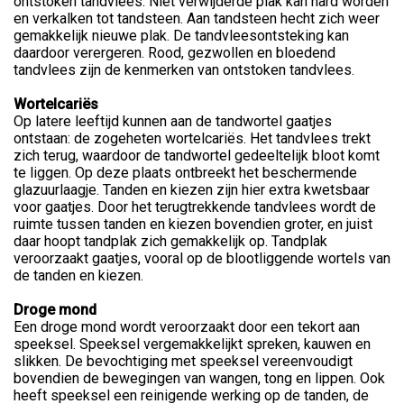
ontstoken tandvlees. Niet verwijderde plak kan hard worden
en verkalken tot tandsteen. Aan tandsteen hecht zich weer
gemakkelijk nieuwe plak. De tandvleesontsteking kan
daardoor verergeren. Rood, gezwollen en bloedend
tandvlees zijn de kenmerken van ontstoken tandvlees.
Wortelcariës
Op latere leeftijd kunnen aan de tandwortel gaatjes
ontstaan: de zogeheten wortelcariës. Het tandvlees trekt
zich terug, waardoor de tandwortel gedeeltelijk bloot komt
te liggen. Op deze plaats ontbreekt het beschermende
glazuurlaagje. Tanden en kiezen zijn hier extra kwetsbaar
voor gaatjes. Door het terugtrekkende tandvlees wordt de
ruimte tussen tanden en kiezen bovendien groter, en juist
daar hoopt tandplak zich gemakkelijk op. Tandplak
veroorzaakt gaatjes, vooral op de blootliggende wortels van
de tanden en kiezen.
Droge mond
Een droge mond wordt veroorzaakt door een tekort aan
speeksel. Speeksel vergemakkelijkt spreken, kauwen en
slikken. De bevochtiging met speeksel vereenvoudigt
bovendien de bewegingen van wangen, tong en lippen. Ook
heeft speeksel een reinigende werking op de tanden, de