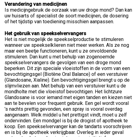
Verandering van medicijnen
Is medicijngebruik de oorzaak van uw droge mond? Dan kan
uw huisarts of specialist de soort medicijnen, de dosering
of het tijdstip van toediening misschien aanpassen.
Het gebruik van speekselvervangers
Het is niet mogelijk de speekselproductie te stimuleren
wanneer uw speekselklieren niet meer werken. Als ze nog
maar een beetje functioneren, kunt u ze onvoldoende
stimuleren. Dan kunt u met behulp van zogenoemde
speekselvervangers de gevolgen van een droge mond
beperken. Dit zijn speciale vloeistoffen in de vorm van een
bevochtigingsgel (Biotène Oral Balance) of een verstuiver
(Glandosane, Xialine). Een bevochtigingsgel brengt u op de
slijmvliezen aan. Met behulp van een verstuiver kunt u de
mondholte met die vloeistof bevochtigen. Het lichtzure
Glandosane is voor iemand met eigen tanden en kiezen niet
aan te bevelen voor frequent gebruik. Een gel wordt vooral
’s nachts prettig gevonden, een spray is vooral overdag
aangenaam. Welk middel u het prettigst vindt, moet u zelf
ondervinden. Een mondgel is bij de drogist of apotheek te
koop. Een speekselvervanger kan de tandarts voorschrijven
en is bij de apotheek verkrijgbaar. Overleg in ieder geval