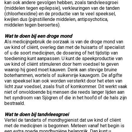
kan ook andere gevolgen hebben, zoals tandvleesgroei
(middelen tegen epilepsie), verkleuringen van de tanden
(chloorhexidine) en de productie van te veel speeksel,
kwijlen dus (pijnstillende middelen, antipsychotica,
middelen tegen beroertes).
Wat te doen bij een droge mond
AIs medicijngebruik de oorzaak is van de droge mond van
uw kind of cliënt, overleg dan met de huisarts of specialist
of u de soort medicijnen, de dosering of het tijdstip van
toediening kunt aanpassen. U kunt de speekproductie van
uw kind of cliënt stimuleren door hem voedsel te geven
waarop hij goed moet kauwen. Denk aan stevige bruine
boterhammen, wortels of suikervrije kauwgom. De afgifte
van speeksel kan ook worden versterkt door het eten van
licht zuur voedsel, zoals fruit of komkommer. Dit werkt vaak
niet of onvoldoende bij mensen die reeds langer lijden aan
het syndroom van Sjögren of die in het hoofd of de hals zijn
bestraald.
Wat te doen bij tandvleesgroei
Vertel de tandarts of mondhygienist dat uw kind of cliënt
met de medicijnen is begonnen. Meteen vanaf het begin is
een extra goede mondhygiëne belangrijk. Dan kunt u