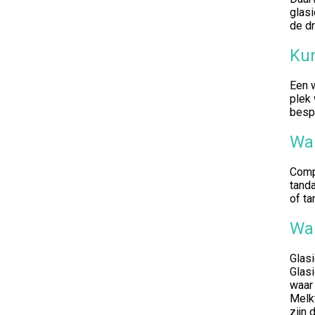
glasi
de d
Kun
Een w
plek 
besp
Wan
Compo
tanda
of t
Wa
Glas
Glasi
waar
Melkt
zijn 