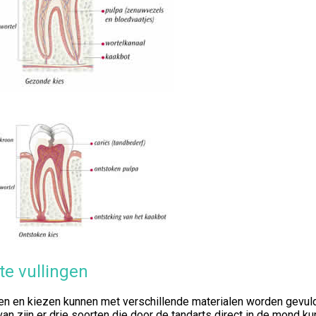
te vullingen
n en kiezen kunnen met verschillende materialen worden gevuld. 
an zijn er drie soorten die door de tandarts direct in de mond 