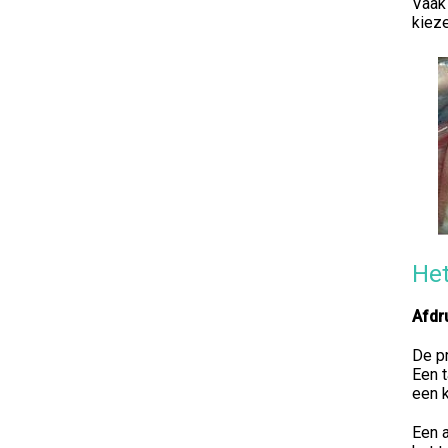
Vaak 
kieze
He
Afdr
De pr
Een t
een k
Een a