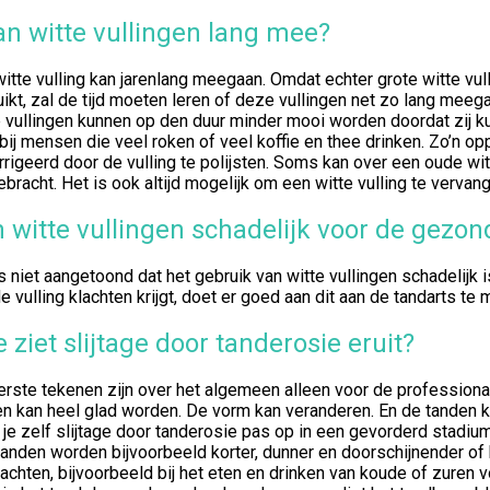
n witte vullingen lang mee?
itte vulling kan jarenlang meegaan. Omdat echter grote witte vul
ikt, zal de tijd moeten leren of deze vullingen net zo lang mee
 vullingen kunnen op den duur minder mooi worden doordat zij ku
bij mensen die veel roken of veel koffie en thee drinken. Zo’n o
rigeerd door de vulling te polijsten. Soms kan over een oude wit
bracht. Het is ook altijd mogelijk om een witte vulling te vervan
n witte vullingen schadelijk voor de gezo
s niet aangetoond dat het gebruik van witte vullingen schadelijk
e vulling klachten krijgt, doet er goed aan dit aan de tandarts te 
 ziet slijtage door tanderosie eruit?
rste tekenen zijn over het algemeen alleen voor de professional
n kan heel glad worden. De vorm kan veranderen. En de tanden ku
je zelf slijtage door tanderosie pas op in een gevorderd stadium,
anden worden bijvoorbeeld korter, dunner en doorschijnender of 
lachten, bijvoorbeeld bij het eten en drinken van koude of zuren