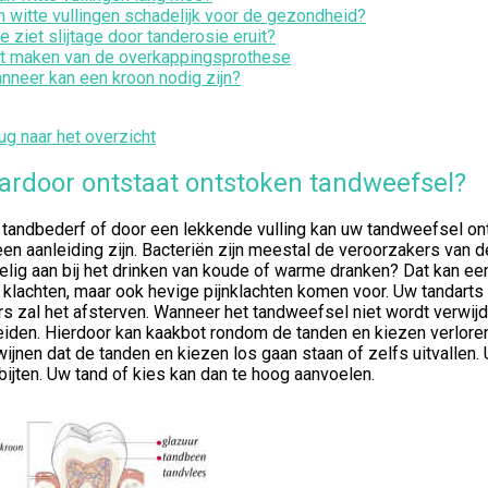
jn witte vullingen schadelijk voor de gezondheid?
e ziet slijtage door tanderosie eruit?
t maken van de overkappingsprothese
nneer kan een kroon nodig zijn?
ug naar het overzicht
rdoor ontstaat ontstoken tandweefsel?
 tandbederf of door een lekkende vulling kan uw tandweefsel ont
en aanleiding zijn. Bacteriën zijn meestal de veroorzakers van 
lig aan bij het drinken van koude of warme dranken? Dat kan een
 klachten, maar ook hevige pijnklachten komen voor. Uw tandarts
s zal het afsterven. Wanneer het tandweefsel niet wordt verwijd
eiden. Hierdoor kan kaakbot rondom de tanden en kiezen verloren
ijnen dat de tanden en kiezen los gaan staan of zelfs uitvallen.
bijten. Uw tand of kies kan dan te hoog aanvoelen.