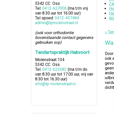
5342 CC Oss
Zi
Tel:
0412-627006
(ma t/m vrij
Ho
van 8.30 uur tot 16.00 uur)
He
Tel spoed:
0412-457484
Wa
admin@tpmolenstraat.nl
« Ter
(ook voor orthodontie
bovenstaande contact gegevens
Waa
gebruiken svp)
Tandartspraktijk Hakvoort
Door
ook e
Molenstraat 134
gevoe
5342 CC Oss
geen
Tel:
0412-622682
(ma t/m do
ander
van 8.30 uur tot 17.00 uur, vrij van
uitbr
8.30 tot 16.30 uur)
verdw
info@tp-molenstraat.nl
dicht