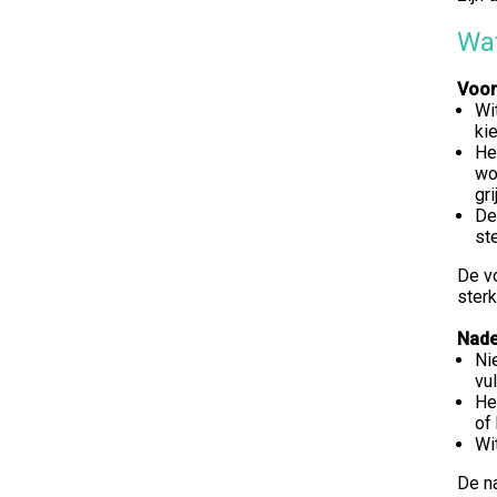
Wat
Voor
Wi
ki
He
wo
gri
De
st
De v
sterk
Nade
Ni
vu
He
of
Wi
De na