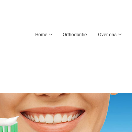
fdmenu
Home
Orthodontie
Over ons
Home
Over
submenu
ons
subm