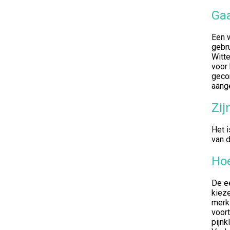
Gaa
Een w
gebru
Witte
voor 
gecor
aange
Zij
Het i
van d
Hoe
De ee
kieze
merk 
voort
pijnk