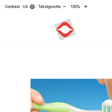
Tekst
Tekst
Contrast
Tekstgrootte
100%
Uit
verkleinen
vergroten
met
met
10%
10%
Hoo