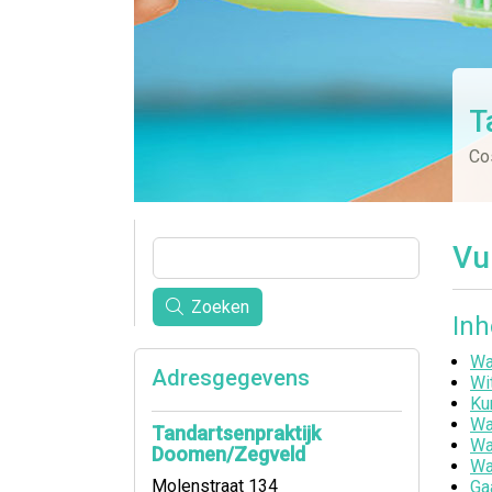
T
Co
Vu
Zoeken
In
Wa
Adresgegevens
Wi
Ku
Wa
Tandartsenpraktijk
Wa
Doomen/Zegveld
Wa
Molenstraat 134
Ga