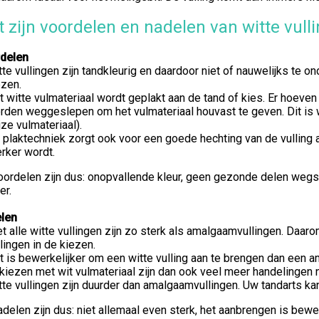
 zijn voordelen en nadelen van witte vull
delen
tte vullingen zijn tandkleurig en daardoor niet of nauwelijks te 
ezen.
t witte vulmateriaal wordt geplakt aan de tand of kies. Er hoeve
rden weggeslepen om het vulmateriaal houvast te geven. Dit is w
jze vulmateriaal).
 plaktechniek zorgt ook voor een goede hechting van de vulling 
erker wordt.
oordelen zijn dus: onopvallende kleur, geen gezonde delen wegs
er.
len
et alle witte vullingen zijn zo sterk als amalgaamvullingen. Daa
llingen in de kiezen.
t is bewerkelijker om een witte vulling aan te brengen dan een a
 kiezen met wit vulmateriaal zijn dan ook veel meer handelingen 
tte vullingen zijn duurder dan amalgaamvullingen. Uw tandarts k
delen zijn dus: niet allemaal even sterk, het aanbrengen is bewer