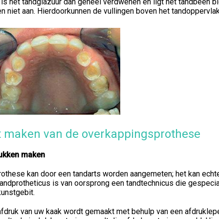
is het tandglazuur dan geheel verdwenen en ligt het tandbeen blo
n niet aan. Hierdoorkunnen de vullingen boven het tandoppervla
t maken van de overkappingsprothese
ukken maken
othese kan door een tandarts worden aangemeten; het kan echter
andprotheticus is van oorsprong een tandtechnicus die gespecia
unstgebit.
fdruk van uw kaak wordt gemaakt met behulp van een afdruklepel