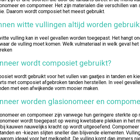
onomeer en compomeer. Het zijn materialen die verschillen van 
rie. Daarom wordt composiet het meest gebruikt.
nen witte vullingen altijd worden gebruik
itte vulling kan in veel gevallen worden toegepast. Het hangt on
waar de vulling moet komen. Welk vulmateriaal in welk geval het
reken
neer wordt composiet gebruikt?
siet wordt gebruikt voor het vullen van gaatjes in tanden en kie
rts met composiet afgebroken tanden herstellen. In veel gevall
anden met een afwijkende vorm mooier maken.
nneer worden glasionomeer en compomee
ionomeer en compomeer zijn vanwege hun geringere sterkte op mi
onomeer wordt toegepast op weinig kwetsbare plekken in het mel
 bij kauwen nauwelijks kracht op wordt uitgeoefend. Compomeer
anden en -kiezen slijten sneller dan blijvende elementen. Vull
daarom ideaal voor het melkgebit. De vulling komt dan immers nie