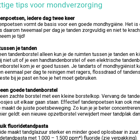
tige tips voor mondverzorging
enpoetsen, iedere dag twee keer
enpoetsen vormt de basis voor een goede mondhygiëne. Het is e
 daarom tweemaal per dag je tanden zorgvuldig en niet te krach
eem je tijd!
tussen je tanden
en tandenborstel alleen kun je de ruimten tussen je tanden en k
ij niet uit of je een handtandenborstel of een elektrische tanden
nborstel kom je er goed tussen. Je tandarts of mondhygiënist ka
n eenmaal per dag te reinigen met ragers, flossdraad of tanden
este bij je past en hoe je het moet gebruiken.
 een goede tandenborstel
een zachte borstel met een kleine borstelkop. Vervang de tande
osjes uit elkaar gaan staan. Effectief tandenpoetsen kan ook me
maakt de juiste poetsbeweging. Zo kun je je beter concentreren 
ier geldt: een nieuwe opzetborstel verwijdert meer tandplak dan
uik fluoridetandpasta
ride maakt tandglazuur sterker en minder goed oplosbaar in zuu
idetandpasta met 1.000 – 1.500 ppm*) fluoride (zie verpakking).