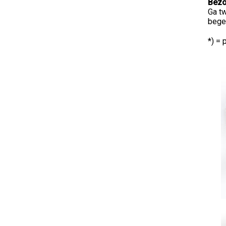
Bezo
Ga tw
bege
*) = 