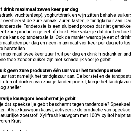
of drink maximaal zeven keer per dag
isdrank, vruchten(sap), yoghurtdrank en wijn zitten behalve suiker
r overheerst de zure smaak. Zuren tasten je tandglazuur aan. Daar
tanderosie. Tanderosie is een sluipend proces dat niet gemakkelij
él zure producten je eet of drinkt. Hoe vaker je dat doet en hoe 
r de kans op tanderosie is. Ook de manier waarop je eet of drink
maaltijden per dag en neem maximaal vier keer per dag iets tus
te herstellen.
maximaal twee keer zuur fruit per dag en drink frisdrank en and
e thee zonder suiker zijn niet schadelijk voor je gebit.
uik geen zure producten één uur voor het tandenpoetsen
uur tast namelijk het tandglazuur aan. De borstel en de tandpast
t eten of drinken van zuur je tanden poetst, kun je het tandglazu
og sneller.
ervrije kauwgom beschermt je gebit
je dat speeksel je gebit beschermt tegen tanderosie? Speeksel n
en. Als je kauwgom kauwt, activeer je de productie van speeksel.
natuurlijke zoetstof. Xylifresh kauwgom met 100% xylitol helpt
voren Kruis.