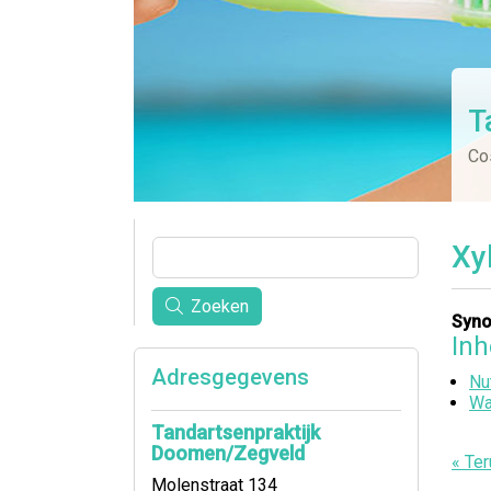
T
Co
Xyl
Zoeken
Syno
In
Adresgegevens
Nu
Wa
Tandartsenpraktijk
Doomen/Zegveld
« Ter
Molenstraat 134