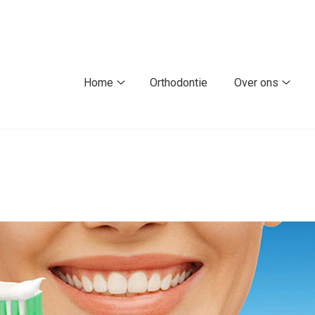
fdmenu
Home
Orthodontie
Over ons
Home
Over
submenu
ons
subm