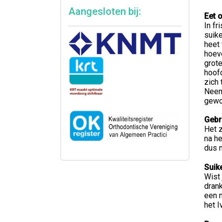
Aangesloten bij:
Eet 
In fr
suike
heet 
hoevé
grote
hoofd
zich 
Neem 
gewon
Gebr
Het z
na he
dus n
Suik
Wist 
drank
een 
het I