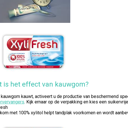
 is het effect van kauwgom?
u kauwgom kauwt, activeert u de productie van beschermend spe
ervervangers
. Kijk ernaar op de verpakking en kies een suikervrije 
resh
kom met 100% xylitol helpt tandplak voorkomen en wordt aanbevo