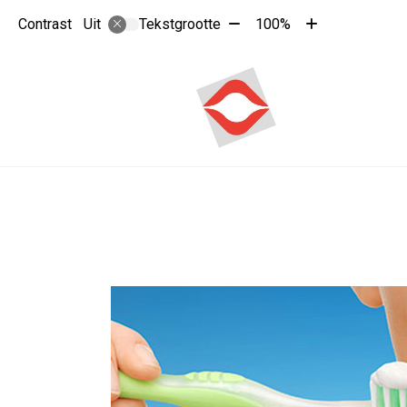
Tekst
Tekst
Contrast
Tekstgrootte
100%
Uit
verkleinen
vergroten
met
met
10%
10%
Hoo