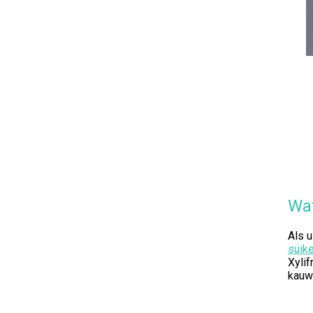
Wat
Als 
suik
Xylif
kauw