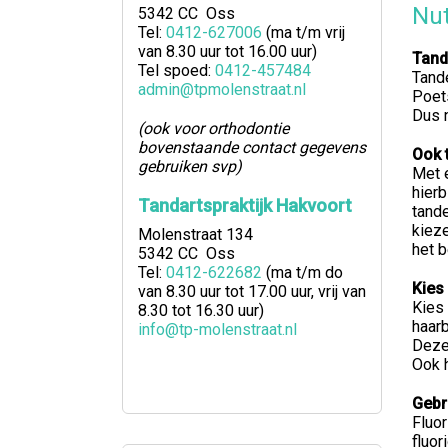
Nut
5342 CC Oss
Tel:
0412-627006
(ma t/m vrij
van 8.30 uur tot 16.00 uur)
Tand
Tel spoed:
0412-457484
Tand
admin@tpmolenstraat.nl
Poets
Dus n
(ook voor orthodontie
bovenstaande contact gegevens
Ook 
gebruiken svp)
Met e
hierb
Tandartspraktijk Hakvoort
tande
kieze
Molenstraat 134
het b
5342 CC Oss
Tel:
0412-622682
(ma t/m do
Kies
van 8.30 uur tot 17.00 uur, vrij van
Kies 
8.30 tot 16.30 uur)
haarb
info@tp-molenstraat.nl
Deze 
Ook h
Gebr
Fluo
fluor